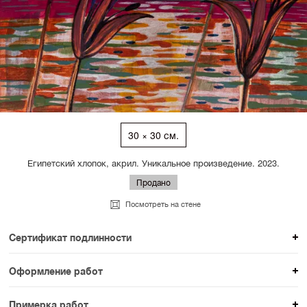
30 × 30 см.
Египетский хлопок, акрил. Уникальное произведение. 2023.
Продано
Посмотреть на стене
Сертификат подлинности
К каждому авторскому произведению мы
Оформление работ
прикладываем сертификат подлинности. Для товаров
При покупке произведения вы можете выбрать и
раздела SAMPLE СЕРИЯ сертификаты не
Примерка работ