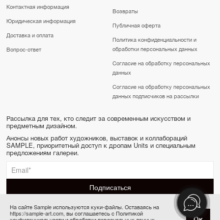
Контактная информация
Возвраты
Юридическая информация
Публичная оферта
Доставка и оплата
Политика конфиденциальности и
обработки персональных данных
Вопрос-ответ
Согласие на обработку персональных
данных
Согласие на обработку персональных
данных подписчиков на рассылки
Рассылка для тех, кто следит за современным искусством и
предметным дизайном.
Анонсы новых работ художников, выставок и коллабораций
SAMPLE, приоритетный доступ к дропам Units и специальным
предложениям галереи.
На сайте Sample используются куки-файлы. Оставаясь на
https://sample-art.com, вы соглашаетесь с Политикой
SAMPLE | Online gallery & Auction © 2022-2026
Ок
конфиденциальности и обработки персональных данных.