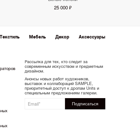
25 000 ₽
Текстиль
Мебель
Декор
Аксессуары
Рассылка для тех, кто следит за
современным искусством и предметным
ораторов
дизайном.
Анонсы новых работ художников,
выставок и коллабораций SAMPLE,
приоритетный доступ к дропам Units и
специальным предложениям галереи.
ьных
ьных