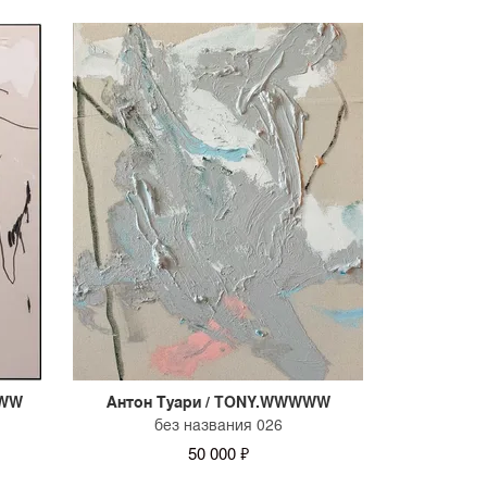
танта SAMPLE.
WWW
Антон Туари / TONY.WWWWW
без названия 026
50 000 ₽