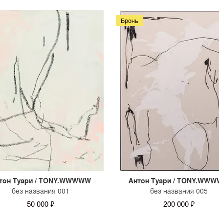
можно уточнить у консуль
Бронь
тон Туари / TONY.WWWWW
Антон Туари / TONY.WW
без названия 001
без названия 005
50 000 ₽
200 000 ₽