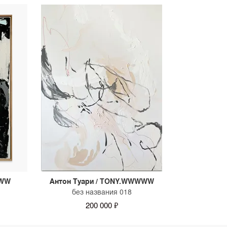
WWW
Антон Туари / TONY.WWWWW
без названия 018
200 000 ₽