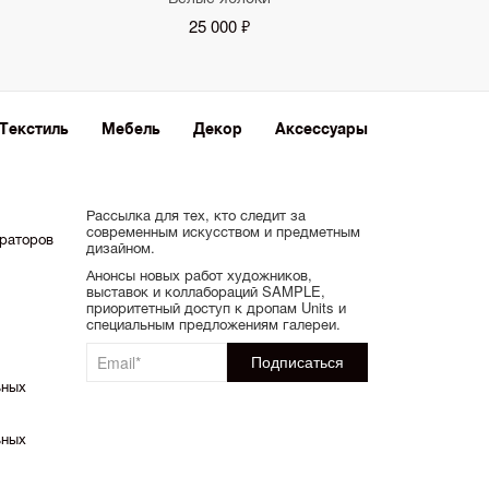
25 000 ₽
Текстиль
Мебель
Декор
Аксессуары
Рассылка для тех, кто следит за
современным искусством и предметным
ораторов
дизайном.
Анонсы новых работ художников,
выставок и коллабораций SAMPLE,
приоритетный доступ к дропам Units и
специальным предложениям галереи.
ьных
ьных