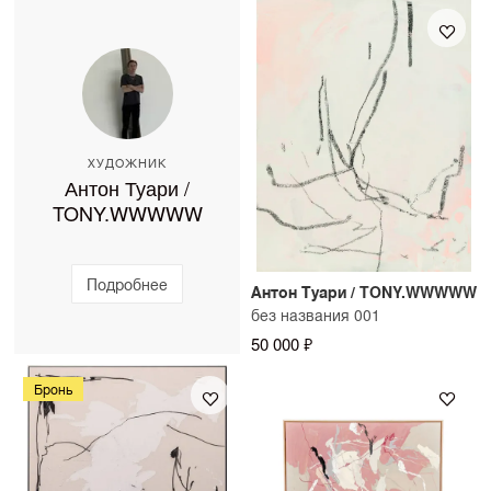
примерку произведений, чтобы вы увидели, как они
дополнительные варианты обрамления. Срок
работают в вашем интерьере. Стоимость примерки
изготовления — до 10 рабочих дней.
можно уточнить у консультанта SAMPLE.
ХУДОЖНИК
Антон Туари /
TONY.WWWWW
Подробнее
Антон Туари / TONY.WWWWW
без названия 001
50 000 ₽
Бронь