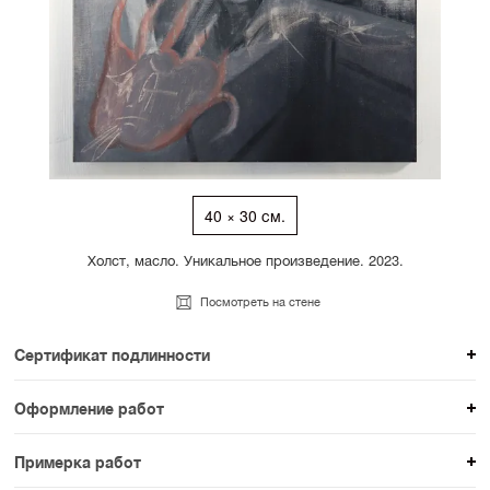
40 × 30 см.
Холст, масло. Уникальное произведение. 2023.
Посмотреть на стене
Сертификат подлинности
К каждому авторскому произведению мы
Оформление работ
прикладываем сертификат подлинности. Для товаров
При покупке произведения вы можете выбрать и
раздела SAMPLE СЕРИЯ сертификаты не
Примерка работ
оплатить вариант оформления. На сайте доступен
предусмотрены.