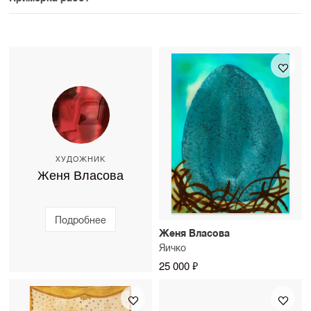
оплатить вариант оформления. На сайте доступен
предусмотрены.
На сайте доступен предпросмотр работы на стене в
предпросмотр с несколькими рамами. При
примернном масштабе. Мы можем организовать
необходимости консультант поможет подобрать
примерку произведений, чтобы вы увидели, как они
дополнительные варианты обрамления. Срок
работают в вашем интерьере. Стоимость примерки
изготовления — до 10 рабочих дней.
можно уточнить у консультанта SAMPLE.
ХУДОЖНИК
Женя Власова
Подробнее
Женя Власова
Яичко
25 000 ₽