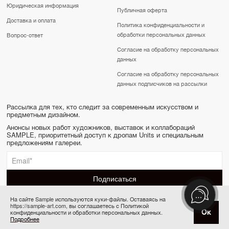
Юридическая информация
Публичная оферта
Доставка и оплата
Политика конфиденциальности и
обработки персональных данных
Вопрос-ответ
Согласие на обработку персональных
данных
Согласие на обработку персональных
данных подписчиков на рассылки
Рассылка для тех, кто следит за современным искусством и
предметным дизайном.
Анонсы новых работ художников, выставок и коллабораций
SAMPLE, приоритетный доступ к дропам Units и специальным
предложениям галереи.
На сайте Sample используются куки-файлы. Оставаясь на
https://sample-art.com, вы соглашаетесь с Политикой
SAMPLE | Online gallery & Auction © 2022-2026
Ок
конфиденциальности и обработки персональных данных.
Товар отсутствует
Сделано в Апривер
Подробнее