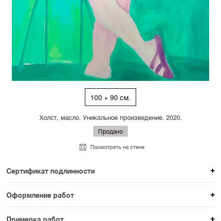
100 × 90 см.
Холст, масло. Уникальное произведение. 2020.
Продано
Посмотреть на стене
Сертификат подлинности
К каждому авторскому произведению мы
Оформление работ
прикладываем сертификат подлинности. Для товаров
При покупке произведения вы можете выбрать и
раздела SAMPLE СЕРИЯ сертификаты не
Примерка работ