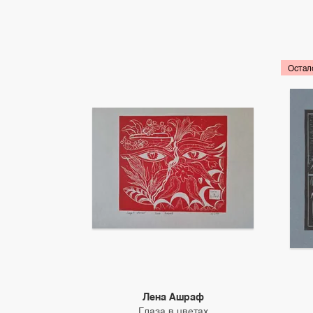
Остал
Лена Ашраф
Глаза в цветах