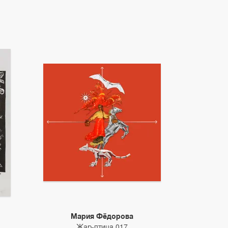
Мария Фёдорова
Жар-птица 017