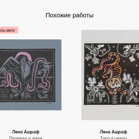
Похожие работы
ось мало
Лена Ашраф
Лена Ашраф
Пеликан и змея
Тигр и цветы