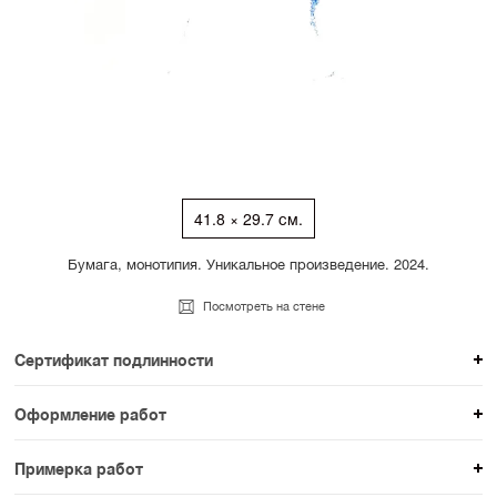
41.8 × 29.7 см.
Бумага, монотипия. Уникальное произведение. 2024.
Посмотреть на стене
Сертификат подлинности
К каждому авторскому произведению мы
Оформление работ
прикладываем сертификат подлинности. Для товаров
При покупке произведения вы можете выбрать и
раздела SAMPLE СЕРИЯ сертификаты не
Примерка работ
оплатить вариант оформления. На сайте доступен
предусмотрены.