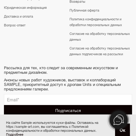
Возвраты
Юридическая информация
Публичная оферта
Доставка и оплата
Политика конфиденциальности и
обработки персональных данных
Вопрос-ответ
Согласие на обработку персональных
данных
Согласие на обработку персональных
данных подписчиков на рассылки
Рассылка для тех, кто следит за современным искусством и
предметным дизайном.
Анонсы новых работ художников, выставок и коллабораций
SAMPLE, приоритетный доступ к дропам Units и специальным
предложениям галереи.
На сайте Sample используются куки-файлы. Оставаясь на
https://sample-art.com, вы соглашаетесь с Политикой
SAMPLE | Online gallery & Auction © 2022-2026
Купить за 12 000 ₽
Ок
конфиденциальности и обработки персональных данных.
Сделано в Апривер
Подробнее