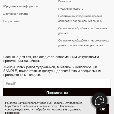
Возвраты
Юридическая информация
Публичная оферта
Доставка и оплата
Политика конфиденциальности и
обработки персональных данных
Вопрос-ответ
Согласие на обработку персональных
данных
Согласие на обработку персональных
данных подписчиков на рассылки
Рассылка для тех, кто следит за современным искусством и
предметным дизайном.
Анонсы новых работ художников, выставок и коллабораций
SAMPLE, приоритетный доступ к дропам Units и специальным
предложениям галереи.
На сайте Sample используются куки-файлы. Оставаясь на
https://sample-art.com, вы соглашаетесь с Политикой
SAMPLE | Online gallery & Auction © 2022-2026
Купить за 12 000 ₽
Ок
конфиденциальности и обработки персональных данных.
Сделано в Апривер
Подробнее