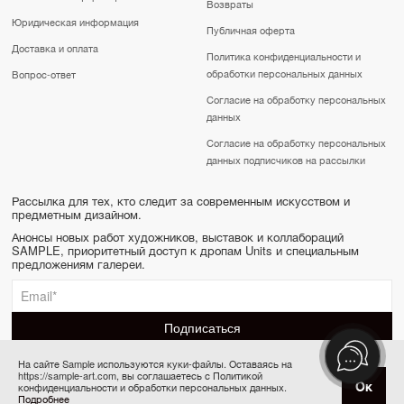
Возвраты
Юридическая информация
Публичная оферта
Доставка и оплата
Политика конфиденциальности и
обработки персональных данных
Вопрос-ответ
Согласие на обработку персональных
данных
Согласие на обработку персональных
данных подписчиков на рассылки
Рассылка для тех, кто следит за современным искусством и
предметным дизайном.
Анонсы новых работ художников, выставок и коллабораций
SAMPLE, приоритетный доступ к дропам Units и специальным
предложениям галереи.
На сайте Sample используются куки-файлы. Оставаясь на
https://sample-art.com, вы соглашаетесь с Политикой
SAMPLE | Online gallery & Auction © 2022-2026
Купить за 12 000 ₽
Ок
конфиденциальности и обработки персональных данных.
Сделано в Апривер
Подробнее