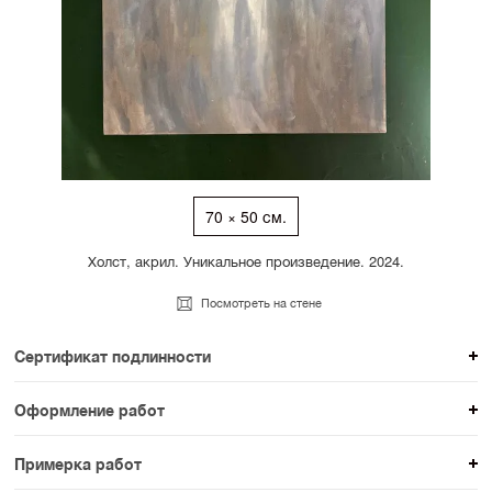
70 × 50 см.
Холст, акрил. Уникальное произведение. 2024.
Посмотреть на стене
Сертификат подлинности
К каждому авторскому произведению мы
Оформление работ
прикладываем сертификат подлинности. Для товаров
При покупке произведения вы можете выбрать и
раздела SAMPLE СЕРИЯ сертификаты не
Примерка работ
оплатить вариант оформления. На сайте доступен
предусмотрены.