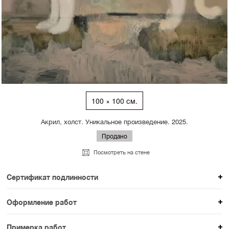
100 × 100 см.
Акрил, холст. Уникальное произведение. 2025.
Продано
Посмотреть на стене
Сертификат подлинности
К каждому авторскому произведению мы
Оформление работ
прикладываем сертификат подлинности. Для товаров
При покупке произведения вы можете выбрать и
раздела SAMPLE СЕРИЯ сертификаты не
Примерка работ