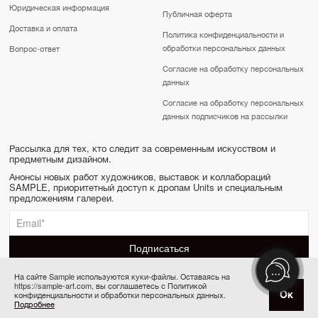
Юридическая информация
Публичная оферта
Доставка и оплата
Политика конфиденциальности и
обработки персональных данных
Вопрос-ответ
Согласие на обработку персональных
данных
Согласие на обработку персональных
данных подписчиков на рассылки
Рассылка для тех, кто следит за современным искусством и
предметным дизайном.
Анонсы новых работ художников, выставок и коллабораций
SAMPLE, приоритетный доступ к дропам Units и специальным
предложениям галереи.
На сайте Sample используются куки-файлы. Оставаясь на
https://sample-art.com, вы соглашаетесь с Политикой
SAMPLE | Online gallery & Auction © 2022-2026
Ок
конфиденциальности и обработки персональных данных.
Товар отсутствует
Сделано в Апривер
Подробнее